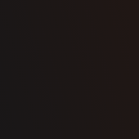
Selectionnez
vos options
Configurez votre
Demandez une soumission
cellier sur mesure
dès maintenant
N’hésitez pas à communiquer avec nous pour nous faire part de votre
CONFIGUREZ MAINTENANT
Prénom
Nom
Courriel
Téléphone