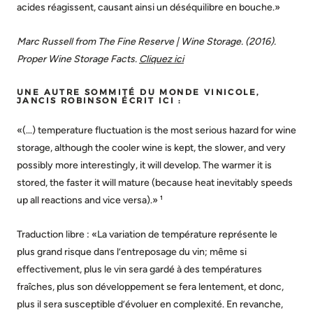
acides réagissent, causant ainsi un déséquilibre en bouche.»
Marc Russell from The Fine Reserve | Wine Storage. (2016).
Proper Wine Storage Facts.
Cliquez ici
UNE AUTRE SOMMITÉ DU MONDE VINICOLE,
JANCIS ROBINSON ÉCRIT ICI :
«(…) temperature fluctuation is the most serious hazard for wine
storage, although the cooler wine is kept, the slower, and very
possibly more interestingly, it will develop. The warmer it is
stored, the faster it will mature (because heat inevitably speeds
up all reactions and vice versa).» ¹
Traduction libre : «La variation de température représente le
plus grand risque dans l’entreposage du vin; même si
effectivement, plus le vin sera gardé à des températures
fraîches, plus son développement se fera lentement, et donc,
plus il sera susceptible d’évoluer en complexité. En revanche,