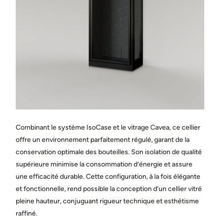
Ville
État / province
Pays
Combinant le système IsoCase et le vitrage Cavea, ce cellier
Message
offre un environnement parfaitement régulé, garant de la
conservation optimale des bouteilles. Son isolation de qualité
supérieure minimise la consommation d’énergie et assure
une efficacité durable. Cette configuration, à la fois élégante
et fonctionnelle, rend possible la conception d’un cellier vitré
pleine hauteur, conjuguant rigueur technique et esthétisme
Partagez des photos de l’espace où sera installée la cave.
raffiné.
(facultatif)