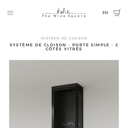
EN
Ouvrir le menu
DEMANDEZ UNE SOUMISSION
N’hésitez pas à communiquer avec nous pour nous faire p
SYSTÈME DE CLOISON
SYSTÈME DE CLOISON - PORTE SIMPLE - 2
de votre projet et obtenir une soumission.
CÔTÉS VITRÉS
Prénom
Nom
Courriel
Téléphone