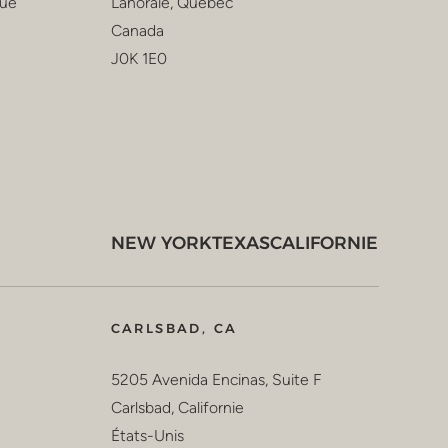
que
Lanoraie, Québec
Canada
J0K 1E0
NEW YORK
TEXAS
CALIFORNIE
CARLSBAD, CA
5205 Avenida Encinas, Suite F
Carlsbad, Californie
États-Unis