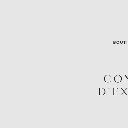
BOUT
CO
D'E