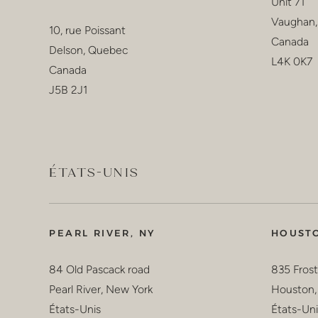
Unit 71
Vaughan,
10, rue Poissant
Canada
Delson, Quebec
L4K 0K7
Canada
J5B 2J1
ÉTATS-UNIS
PEARL RIVER, NY
HOUSTO
84 Old Pascack road
835 Fros
Pearl River, New York
Houston,
États-Unis
États-Uni