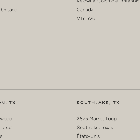
Kelowna, Colombie-Britanni
 Ontario
Canada
V1Y 5V6
N, TX
SOUTHLAKE, TX
twood
2875 Market Loop
 Texas
Southlake, Texas
s
États-Unis