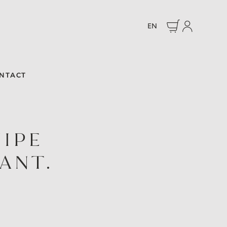
EN
NTACT
IPE
ANT.