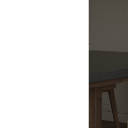
Shelf
Fitting Metal
Contactez notre service
à la clientèle pour en
savoir plus à propos des possibilités de
configuration.
Sans support
Contactez notre service
à la clientèle pour en
savoir plus à propos des possibilités de
configuration.