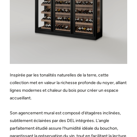
Ville
État / province
Pays
Inspirée par les tonalités naturelles de la terre, cette
Message
collection met en valeur la richesse profonde du noyer, alliant
lignes modernes et chaleur du bois pour créer un espace
accueillant.
Son agencement mural est composé d’étagères inclinées,
subtilement éclairées par des DEL intégrées. L’angle
parfaitement étudié assure l’humidité idéale du bouchon,
Partagez des photos de l’espace où sera installée la cave.
(facultatif)
garantissant la préservation du vin, tout en facilitant la lecture