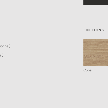
FINITIONS
ionnel)
el)
Cube LT