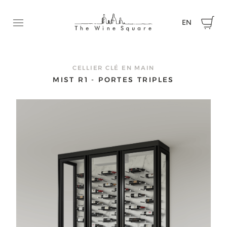
EN
Ouvrir le menu
DEMANDEZ UNE SOUMISSION
N’hésitez pas à communiquer avec nous pour nous faire p
CELLIER CLÉ EN MAIN
de votre projet et obtenir une soumission.
MIST R1 - PORTES TRIPLES
Prénom
Nom
Courriel
Téléphone