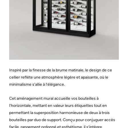
Ville
État / province
Pays
Inspiré par la finesse de la brume matinale, le design de ce
Message
cellier reflète une atmosphère légère et apaisante, où le
minimalisme s’allie à l’élégance.
Cet aménagement mural accueille vos bouteilles à
l’horizontale, mettant en valeur leurs étiquettes tout en
permettant la superposition harmonieuse de deux à trois
bouteilles par duo de support. Conçu pour conjuguer accès
Partagez des photos de l’espace où sera installée la cave.
(facultatif)
facile, rangement ordonné et esthétisme, il s’intègre