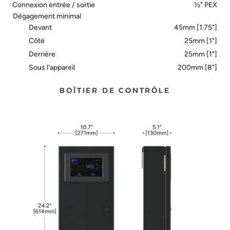
Connexion entrée / sortie
½" PEX
Dégagement minimal
Devant
45mm [1.75"]
Côté
25mm [1"]
Derrière
25mm [1"]
Sous l'appareil
200mm [8"]
BOÎTIER DE CONTRÔLE