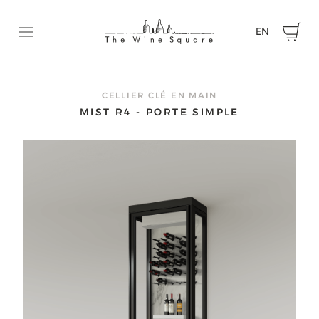
EN
Ouvrir le menu
DEMANDEZ UNE SOUMISSION
N’hésitez pas à communiquer avec nous pour nous faire p
CELLIER CLÉ EN MAIN
de votre projet et obtenir une soumission.
MIST R4 - PORTE SIMPLE
Prénom
Nom
Courriel
Téléphone