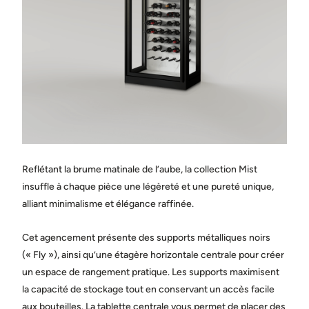
Ville
État / province
Pays
Reflétant la brume matinale de l’aube, la collection Mist
Message
insuffle à chaque pièce une légèreté et une pureté unique,
alliant minimalisme et élégance raffinée.
Cet agencement présente des supports métalliques noirs
(« Fly »), ainsi qu’une étagère horizontale centrale pour créer
un espace de rangement pratique. Les supports maximisent
la capacité de stockage tout en conservant un accès facile
Partagez des photos de l’espace où sera installée la cave.
(facultatif)
aux bouteilles. La tablette centrale vous permet de placer des