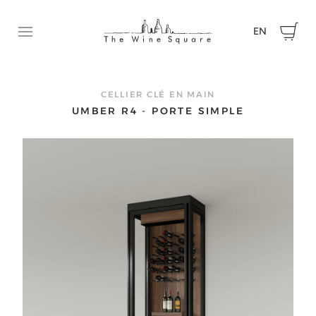
EN
Ouvrir le menu
DEMANDEZ UNE SOUMISSION
N’hésitez pas à communiquer avec nous pour nous faire p
CELLIER CLÉ EN MAIN
de votre projet et obtenir une soumission.
UMBER R4 - PORTE SIMPLE
Prénom
Nom
Courriel
Téléphone