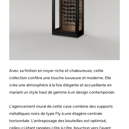
Ville
État / province
Pays
Avec sa finition en noyer riche et chaleureuse, cette
Message
collection confère une touche luxueuse et moderne. Elle
crée une atmosphère à la fois élégante et accueillante en
mariant un style haut de gamme à un design contemporain.
L’agencement mural de cette cave combine des supports
métalliques noirs de type Fly à une étagère centrale
horizontale. L’entreposage des bouteilles est optimisé,
Partagez des photos de l’espace où sera installée la cave.
(facultatif)
celles-ci étant rangées côte à côte, bouchon vers l’avant.