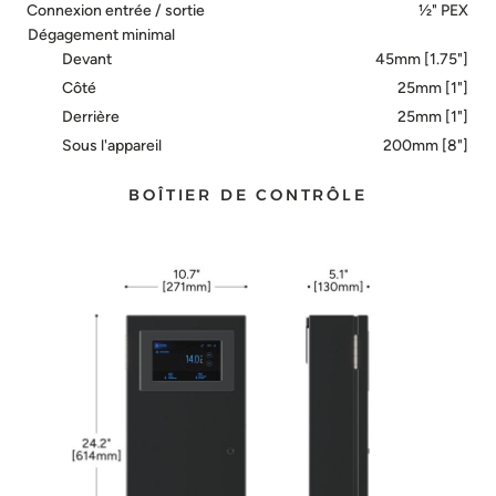
Connexion entrée / sortie
½" PEX
Dégagement minimal
Devant
45mm [1.75"]
Côté
25mm [1"]
Derrière
25mm [1"]
Sous l'appareil
200mm [8"]
BOÎTIER DE CONTRÔLE