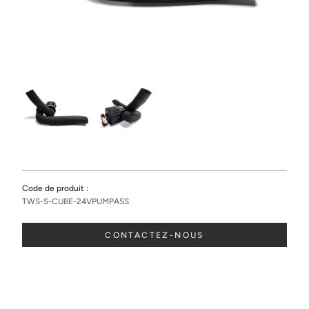
Ville
État / province
Pays
Message
Code de produit :
TWS-S-CUBE-24VPUMPASS
CONTACTEZ-NOUS
Partagez des photos de l’espace où sera installée la cave.
(facultatif)