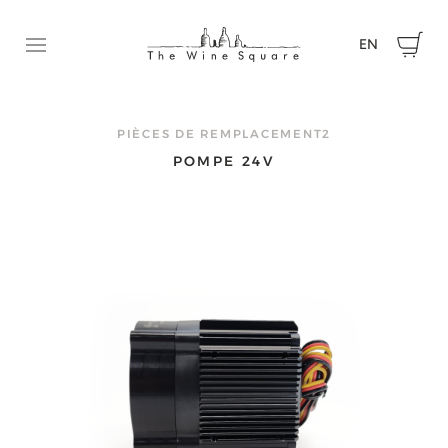
EN
Ouvrir le menu
DEMANDEZ UNE SOUMISSION
N’hésitez pas à communiquer avec nous pour nous faire p
PIÈCES DE REMPLACEMENT2
de votre projet et obtenir une soumission.
POMPE 24V
Prénom
Nom
Courriel
Téléphone