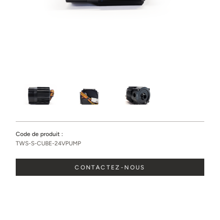
Ville
État / province
Pays
Message
Code de produit :
TWS-S-CUBE-24VPUMP
CONTACTEZ-NOUS
Partagez des photos de l’espace où sera installée la cave.
(facultatif)