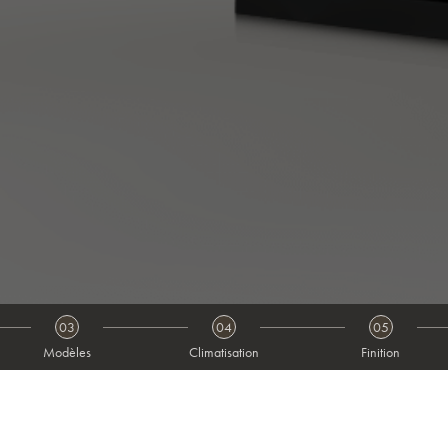
03
04
05
Modèles
Climatisation
Finition