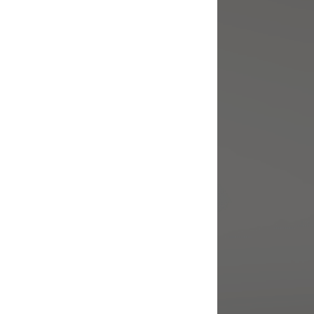
Shelf
Fitting Metal
Contactez notre service
à la clientèle pour en
savoir plus à propos des possibilités de
configuration.
Sans support
Contactez notre service
à la clientèle pour en
savoir plus à propos des possibilités de
configuration.