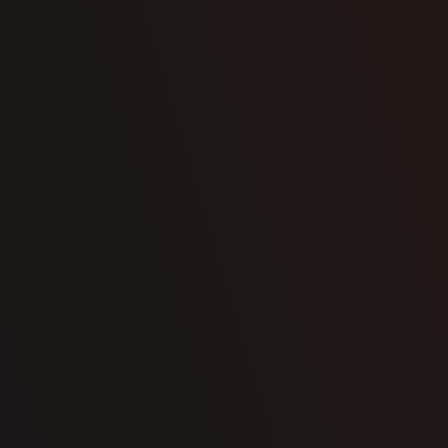
Selectionnez
vos options
Configurez votre
Demandez une soumission
cellier sur mesure
dès maintenant
N’hésitez pas à communiquer avec nous pour nous faire part de votre
CONFIGUREZ MAINTENANT
Prénom
Nom
Courriel
Téléphone