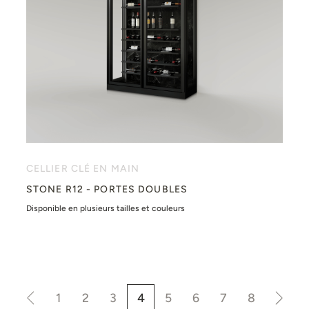
CELLIER CLÉ EN MAIN
STONE R12 - PORTES DOUBLES
Disponible en plusieurs tailles et couleurs
1
2
3
4
5
6
7
8