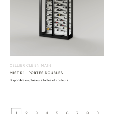
CELLIER CLÉ EN MAIN
MIST R1 - PORTES DOUBLES
Disponible en plusieurs tailles et couleurs
1
2
3
4
5
6
7
8