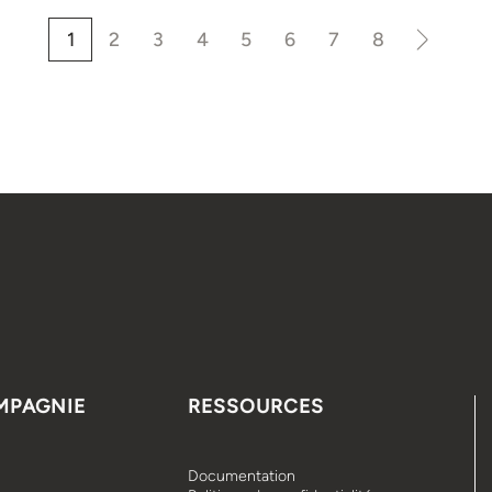
1
2
3
4
5
6
7
8
MPAGNIE
RESSOURCES
Documentation